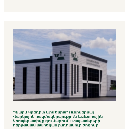
"Ֆարմ Կրեդիտ Արմենիա" Ունիվերսալ
Վարկային Կազմակերպություն Առևտրային
Կոոպերատիվը գումարում է փայատերերի
հերթական տարեկան ընդհանուր ժողովը