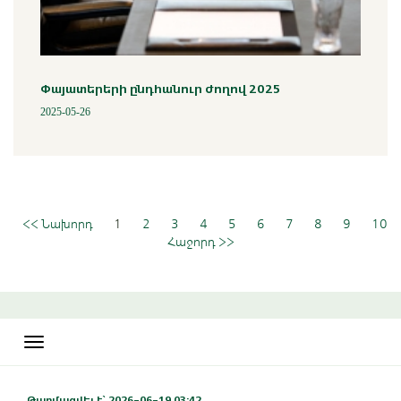
Փայատերերի ընդհանուր ժողով 2025
2025-05-26
<< Նախորդ
1
2
3
4
5
6
7
8
9
10
Հաջորդ >>
Toggle
navigation
Թարմացվել է` 2026-06-19 03:42