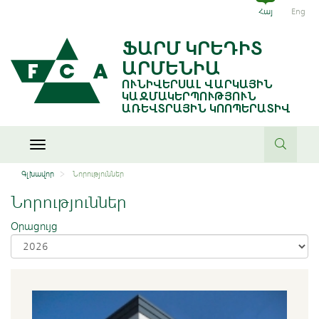
Հայ
Eng
ՖԱՐՄ ԿՐԵԴԻՏ
ԱՐՄԵՆԻԱ
ՈՒՆԻՎԵՐՍԱԼ ՎԱՐԿԱՅԻՆ
ԿԱԶՄԱԿԵՐՊՈՒԹՅՈՒՆ
ԱՌԵՎՏՐԱՅԻՆ ԿՈՈՊԵՐԱՏԻՎ
Toggle
navigation
Գլխավոր
Նորություններ
Նորություններ
Օրացույց