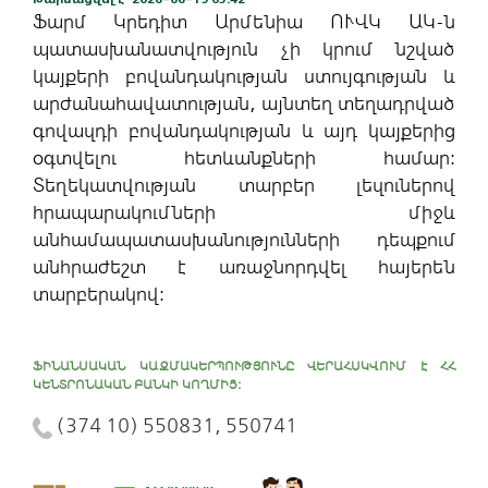
Ֆարմ Կրեդիտ Արմենիա ՈՒՎԿ ԱԿ-ն
պատասխանատվություն չի կրում նշված
կայքերի բովանդակության ստույգության և
արժանահավատության, այնտեղ տեղադրված
գովազդի բովանդակության և այդ կայքերից
օգտվելու հետևանքների համար:
Տեղեկատվության տարբեր լեզուներով
հրապարակումների միջև
անհամապատասխանությունների դեպքում
անհրաժեշտ է առաջնորդվել հայերեն
տարբերակով:
ՖԻՆԱՆՍԱԿԱՆ ԿԱԶՄԱԿԵՐՊՈՒԹՅՈՒՆԸ ՎԵՐԱՀՍԿՎՈՒՄ Է ՀՀ
ԿԵՆՏՐՈՆԱԿԱՆ ԲԱՆԿԻ ԿՈՂՄԻՑ:
(374 10) 550831, 550741