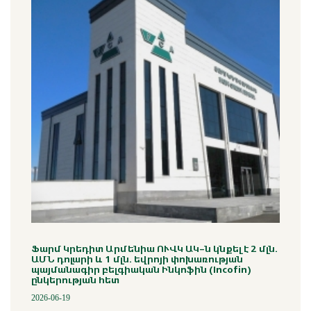
Ֆարմ Կրեդիտ Արմենիա ՈՒՎԿ ԱԿ-ն կնքել է 2 մլն.
ԱՄՆ դոլարի և 1 մլն. եվրոյի փոխառության
պայմանագիր բելգիական Ինկոֆին (Incofin)
ընկերության հետ
2026-06-19