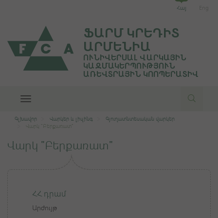
Հայ
Eng
ՖԱՐՄ ԿՐԵԴԻՏ
ԱՐՄԵՆԻԱ
ՈՒՆԻՎԵՐՍԱԼ ՎԱՐԿԱՅԻՆ
ԿԱԶՄԱԿԵՐՊՈՒԹՅՈՒՆ
ԱՌԵՎՏՐԱՅԻՆ ԿՈՈՊԵՐԱՏԻՎ
Toggle
navigation
Գլխավոր
Վարկեր և լիզինգ
Գյուղատնտեսական վարկեր
Վարկ "Բերքառատ"
Վարկ "Բերքառատ"
ՀՀ դրամ
Արժույթ