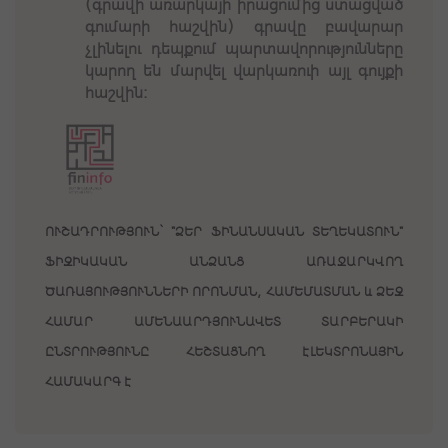
(գրավի առարկայի իրացումից ստացված
գումարի հաշվին) գրավը բավարար
չլինելու դեպքում պարտավորությունները
կարող են մարվել վարկառուի այլ գույքի
հաշվին:
ՈՒՇԱԴՐՈՒԹՅՈՒՆ` "ՁԵՐ ՖԻՆԱՆՍԱԿԱՆ ՏԵՂԵԿԱՏՈՒՆ"
ՖԻԶԻԿԱԿԱՆ ԱՆՁԱՆՑ ԱՌԱՋԱՐԿՎՈՂ
ԾԱՌԱՅՈՒԹՅՈՒՆՆԵՐԻ ՈՐՈՆՄԱՆ, ՀԱՄԵՄԱՏՄԱՆ և ՁԵԶ
ՀԱՄԱՐ ԱՄԵՆԱԱՐԴՅՈՒՆԱՎԵՏ ՏԱՐԲԵՐԱԿԻ
ԸՆՏՐՈՒԹՅՈՒՆԸ ՀԵՇՏԱՑՆՈՂ ԷԼԵԿՏՐՈՆԱՅԻՆ
ՀԱՄԱԿԱՐԳ Է