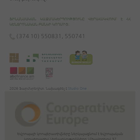
ՖԻՆԱՆՍԱԿԱՆ ԿԱԶՄԱԿԵՐՊՈՒԹՅՈՒՆԸ ՎԵՐԱՀՍԿՎՈՒՄ Է ՀՀ
ԿԵՆՏՐՈՆԱԿԱՆ ԲԱՆԿԻ ԿՈՂՄԻՑ:
(374 10) 550831, 550741
2026 ՖարմԿրեդիտ. Նախագծել է
Studio One
Եվրոպայի կոոպերատիվները ներկայացնում է եվրոպական
կոոպերատիվ ձեռնարկությունները: Միավորելով 32