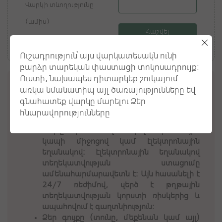
Վարկի տևողությունը
(ամիս)
Ուշադրություն՝ այս վարկատեսակն ունի
բարձր տարեկան փաստացի տոկոսադրույք:
Ուստի, նախապես դիտարկեք շուկայում
առկա նմանատիպ այլ ծառայությունները եվ
ՈՒՇԱԴՐՈՒԹՅՈՒՆ
գնահատեք վարկը մարելու Ձեր
Դուք իրավունք ունեք հաղորդակցվել
հնարավորությունները
վարկային կազմակերպության հետ Ձեր
նախընտրած եղանակով՝ փոստային
կապի միջոցով կամ էլեկտրոնային
եղանակով: Էլեկտրոնային եղանակով
տեղեկատվության ստացումը
ամենահարմարավետն է: Այն հասանելի է
24/7 ռեժիմով, զերծ է թղթային
տեղեկատվության կորստի ռիսկերից և
ապահովում է գաղտնիություն:
Ձեր գույքը (տունը, մեքենան կամ այլ)