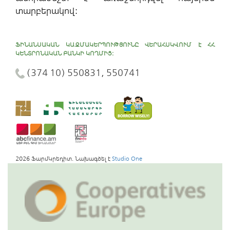
տարբերակով:
ՖԻՆԱՆՍԱԿԱՆ ԿԱԶՄԱԿԵՐՊՈՒԹՅՈՒՆԸ ՎԵՐԱՀՍԿՎՈՒՄ Է ՀՀ
ԿԵՆՏՐՈՆԱԿԱՆ ԲԱՆԿԻ ԿՈՂՄԻՑ:
(374 10) 550831, 550741
2026 ՖարմԿրեդիտ. Նախագծել է
Studio One