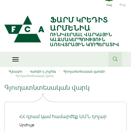
Հայ
Eng
Ուշադրություն՝ այս վարկատեսակն ունի բ
ՖԱՐՄ ԿՐԵԴԻՏ
տարեկան փաստացի տոկոսադրույք: Ուս
ԱՐՄԵՆԻԱ
նախապես դիտարկեք շուկայում առկա 
ՈՒՆԻՎԵՐՍԱԼ ՎԱՐԿԱՅԻՆ
այլ ծառայությունները եվ գնահատեք վար
ԿԱԶՄԱԿԵՐՊՈՒԹՅՈՒՆ
Ձեր հնարավորությունները
ԱՌԵՎՏՐԱՅԻՆ ԿՈՈՊԵՐԱՏԻՎ
Toggle
navigation
Գլխավոր
Վարկեր և լիզինգ
Գյուղատնտեսական վարկեր
Գյուղատնտեսական վարկ
Գյուղատնտեսական վարկ
ՀՀ դրամ կամ համարժեք ԱՄՆ դոլար
Արժույթ