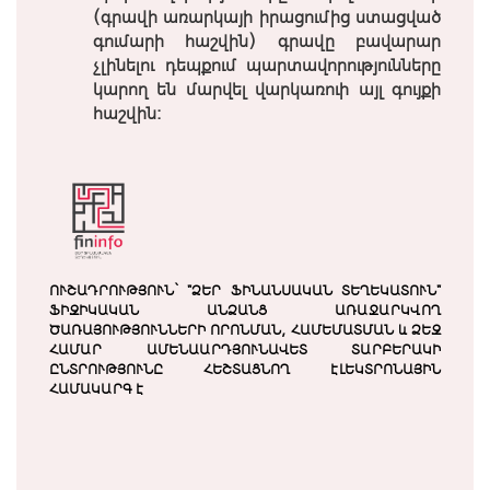
(գրավի առարկայի իրացումից ստացված
գումարի հաշվին) գրավը բավարար
չլինելու դեպքում պարտավորությունները
կարող են մարվել վարկառուի այլ գույքի
հաշվին:
ՈՒՇԱԴՐՈՒԹՅՈՒՆ` "ՁԵՐ ՖԻՆԱՆՍԱԿԱՆ ՏԵՂԵԿԱՏՈՒՆ"
ՖԻԶԻԿԱԿԱՆ ԱՆՁԱՆՑ ԱՌԱՋԱՐԿՎՈՂ
ԾԱՌԱՅՈՒԹՅՈՒՆՆԵՐԻ ՈՐՈՆՄԱՆ, ՀԱՄԵՄԱՏՄԱՆ և ՁԵԶ
ՀԱՄԱՐ ԱՄԵՆԱԱՐԴՅՈՒՆԱՎԵՏ ՏԱՐԲԵՐԱԿԻ
ԸՆՏՐՈՒԹՅՈՒՆԸ ՀԵՇՏԱՑՆՈՂ ԷԼԵԿՏՐՈՆԱՅԻՆ
ՀԱՄԱԿԱՐԳ Է