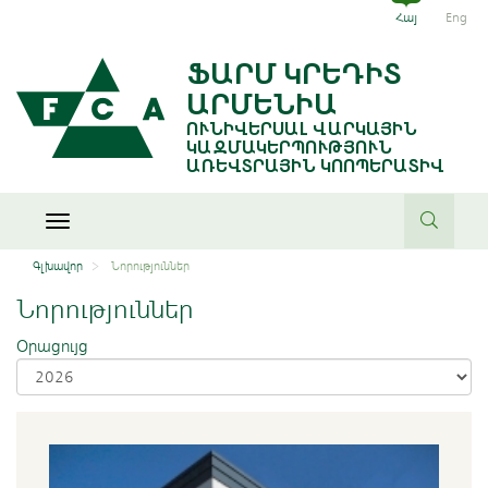
Հայ
Eng
ՖԱՐՄ ԿՐԵԴԻՏ
ԱՐՄԵՆԻԱ
ՈՒՆԻՎԵՐՍԱԼ ՎԱՐԿԱՅԻՆ
ԿԱԶՄԱԿԵՐՊՈՒԹՅՈՒՆ
ԱՌԵՎՏՐԱՅԻՆ ԿՈՈՊԵՐԱՏԻՎ
Toggle
navigation
Գլխավոր
Նորություններ
Նորություններ
Օրացույց