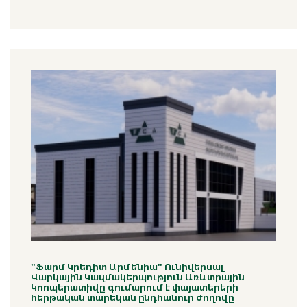
"Ֆարմ Կրեդիտ Արմենիա" Ունիվերսալ
Վարկային Կազմակերպություն Առևտրային
Կոոպերատիվը գումարում է փայատերերի
հերթական տարեկան ընդհանուր ժողովը