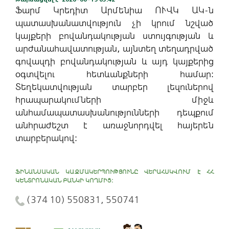
Ֆարմ Կրեդիտ Արմենիա ՈՒՎԿ ԱԿ-ն
պատասխանատվություն չի կրում նշված
կայքերի բովանդակության ստույգության և
արժանահավատության, այնտեղ տեղադրված
գովազդի բովանդակության և այդ կայքերից
օգտվելու հետևանքների համար:
Տեղեկատվության տարբեր լեզուներով
հրապարակումների միջև
անհամապատասխանությունների դեպքում
անհրաժեշտ է առաջնորդվել հայերեն
տարբերակով:
ՖԻՆԱՆՍԱԿԱՆ ԿԱԶՄԱԿԵՐՊՈՒԹՅՈՒՆԸ ՎԵՐԱՀՍԿՎՈՒՄ Է ՀՀ
ԿԵՆՏՐՈՆԱԿԱՆ ԲԱՆԿԻ ԿՈՂՄԻՑ:
(374 10) 550831, 550741