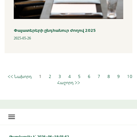
Փայատերերի ընդհանուր ժողով 2025
2025-05-26
<< Նախորդ
1
2
3
4
5
6
7
8
9
10
Հաջորդ >>
Toggle
navigation
Թարմացվել է` 2026-06-19 03:42