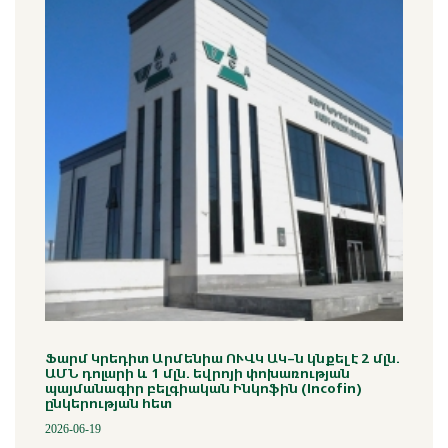
Ֆարմ Կրեդիտ Արմենիա ՈՒՎԿ ԱԿ-ն կնքել է 2 մլն.
ԱՄՆ դոլարի և 1 մլն. եվրոյի փոխառության
պայմանագիր բելգիական Ինկոֆին (Incofin)
ընկերության հետ
2026-06-19