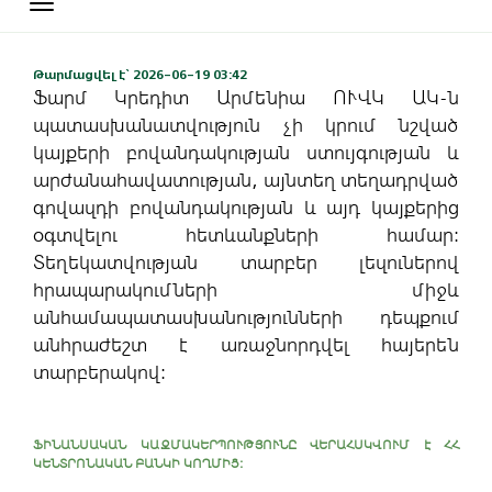
Toggle
navigation
Թարմացվել է` 2026-06-19 03:42
Ֆարմ Կրեդիտ Արմենիա ՈՒՎԿ ԱԿ-ն
պատասխանատվություն չի կրում նշված
կայքերի բովանդակության ստույգության և
արժանահավատության, այնտեղ տեղադրված
գովազդի բովանդակության և այդ կայքերից
օգտվելու հետևանքների համար:
Տեղեկատվության տարբեր լեզուներով
հրապարակումների միջև
անհամապատասխանությունների դեպքում
անհրաժեշտ է առաջնորդվել հայերեն
տարբերակով:
ՖԻՆԱՆՍԱԿԱՆ ԿԱԶՄԱԿԵՐՊՈՒԹՅՈՒՆԸ ՎԵՐԱՀՍԿՎՈՒՄ Է ՀՀ
ԿԵՆՏՐՈՆԱԿԱՆ ԲԱՆԿԻ ԿՈՂՄԻՑ: