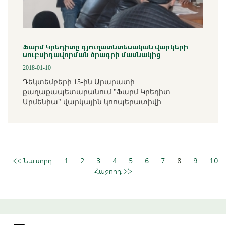
Ֆարմ Կրեդիտը գյուղատնտեսական վարկերի
սուբսիդավորման ծրագրի մասնակից
2018-01-10
Դեկտեմբերի 15-ին Արարատի
քաղաքապետարանում "Ֆարմ Կրեդիտ
Արմենիա" վարկային կոոպերատիվի...
<< Նախորդ
1
2
3
4
5
6
7
8
9
10
Հաջորդ >>