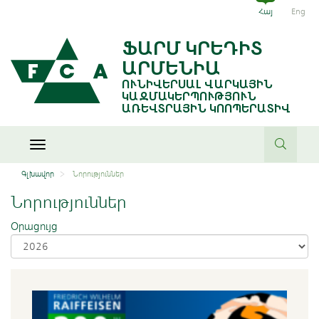
Հայ
Eng
ՖԱՐՄ ԿՐԵԴԻՏ
ԱՐՄԵՆԻԱ
ՈՒՆԻՎԵՐՍԱԼ ՎԱՐԿԱՅԻՆ
ԿԱԶՄԱԿԵՐՊՈՒԹՅՈՒՆ
ԱՌԵՎՏՐԱՅԻՆ ԿՈՈՊԵՐԱՏԻՎ
Toggle
navigation
Գլխավոր
Նորություններ
Նորություններ
Օրացույց