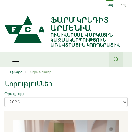
Հայ
Eng
ՖԱՐՄ ԿՐԵԴԻՏ
ԱՐՄԵՆԻԱ
ՈՒՆԻՎԵՐՍԱԼ ՎԱՐԿԱՅԻՆ
ԿԱԶՄԱԿԵՐՊՈՒԹՅՈՒՆ
ԱՌԵՎՏՐԱՅԻՆ ԿՈՈՊԵՐԱՏԻՎ
Toggle
navigation
Գլխավոր
Նորություններ
Նորություններ
Օրացույց