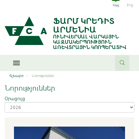
Հայ
Eng
ՖԱՐՄ ԿՐԵԴԻՏ
ԱՐՄԵՆԻԱ
ՈՒՆԻՎԵՐՍԱԼ ՎԱՐԿԱՅԻՆ
ԿԱԶՄԱԿԵՐՊՈՒԹՅՈՒՆ
ԱՌԵՎՏՐԱՅԻՆ ԿՈՈՊԵՐԱՏԻՎ
Toggle
navigation
Գլխավոր
Նորություններ
Նորություններ
Օրացույց