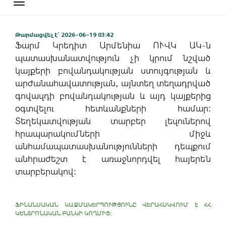
Toggle
navigation
Թարմացվել է` 2026-06-19 03:42
Ֆարմ Կրեդիտ Արմենիա ՈՒՎԿ ԱԿ-ն
պատասխանատվություն չի կրում նշված
կայքերի բովանդակության ստույգության և
արժանահավատության, այնտեղ տեղադրված
գովազդի բովանդակության և այդ կայքերից
օգտվելու հետևանքների համար:
Տեղեկատվության տարբեր լեզուներով
հրապարակումների միջև
անհամապատասխանությունների դեպքում
անհրաժեշտ է առաջնորդվել հայերեն
տարբերակով:
ՖԻՆԱՆՍԱԿԱՆ ԿԱԶՄԱԿԵՐՊՈՒԹՅՈՒՆԸ ՎԵՐԱՀՍԿՎՈՒՄ Է ՀՀ
ԿԵՆՏՐՈՆԱԿԱՆ ԲԱՆԿԻ ԿՈՂՄԻՑ: