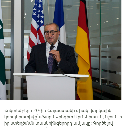
Հոկտեմբերի 20-ին Հայաստանի միակ վարկային
կոոպերատիվը՝ ‹‹Ֆարմ Կրեդիտ Արմենիա››-ն, նշում էր
իր ստեղծման տասնհինգերորդ ամյակը։ Գործելով