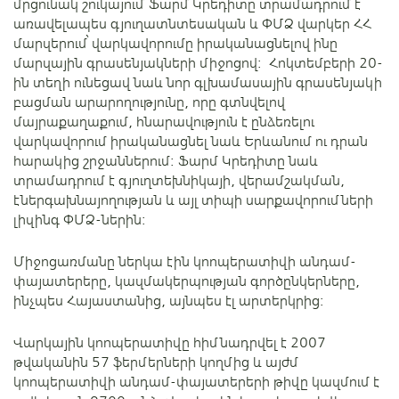
մրցունակ շուկայում՝ Ֆարմ Կրեդիտը տրամադրում է
առավելապես գյուղատնտեսական և ՓՄՁ վարկեր ՀՀ
մարզերում՝ վարկավորումը իրականացնելով ինը
մարզային գրասենյակների միջոցով։ Հոկտեմբերի 20-
ին տեղի ունեցավ նաև նոր գլխամասային գրասենյակի
բացման արարողությունը, որը գտնվելով
մայրաքաղաքում, հնարավություն է ընձեռելու
վարկավորում իրականացնել նաև Երևանում ու դրան
հարակից շրջաններում։ Ֆարմ Կրեդիտը նաև
տրամադրում է գյուղտեխնիկայի, վերամշակման,
էներգախնայողության և այլ տիպի սարքավորումների
լիզինգ ՓՄՁ-ներին։
Միջոցառմանը ներկա էին կոոպերատիվի անդամ-
փայատերերը, կազմակերպության գործընկերները,
ինչպես Հայաստանից, այնպես էլ արտերկրից:
Վարկային կոոպերատիվը հիմնադրվել է 2007
թվականին 57 ֆերմերների կողմից և այժմ
կոոպերատիվի անդամ-փայատերերի թիվը կազմում է