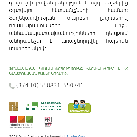
գովազդի բովանդակության և այդ կայքերից
օգտվելու հետևանքների համար:
Տեղեկատվության տարբեր լեզուներով
հրապարակումների միջև
անհամապատասխանությունների դեպքում
անհրաժեշտ է առաջնորդվել հայերեն
տարբերակով:
ՖԻՆԱՆՍԱԿԱՆ ԿԱԶՄԱԿԵՐՊՈՒԹՅՈՒՆԸ ՎԵՐԱՀՍԿՎՈՒՄ Է ՀՀ
ԿԵՆՏՐՈՆԱԿԱՆ ԲԱՆԿԻ ԿՈՂՄԻՑ:
(374 10) 550831, 550741
2026 ՖարմԿրեդիտ. Նախագծել է
Studio One