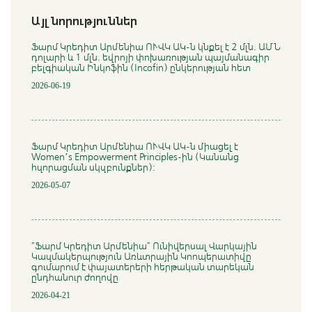
Այլ նորություններ
Ֆարմ Կրեդիտ Արմենիա ՈՒՎԿ ԱԿ-ն կնքել է 2 մլն. ԱՄՆ
դոլարի և 1 մլն. եվրոյի փոխառության պայմանագիր
բելգիական Ինկոֆին (Incofin) ընկերության հետ
2026-06-19
Ֆարմ Կրեդիտ Արմենիա ՈՒՎԿ ԱԿ-ն միացել է
Women’s Empowerment Principles-ին (Կանանց
հզորացման սկզբունքներ)։
2026-05-07
"Ֆարմ Կրեդիտ Արմենիա" Ունիվերսալ Վարկային
Կազմակերպություն Առևտրային Կոոպերատիվը
գումարում է փայատերերի հերթական տարեկան
ընդհանուր ժողովը
2026-04-21