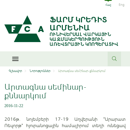
Հայ
Eng
ՖԱՐՄ ԿՐԵԴԻՏ
ԱՐՄԵՆԻԱ
ՈՒՆԻՎԵՐՍԱԼ ՎԱՐԿԱՅԻՆ
ԿԱԶՄԱԿԵՐՊՈՒԹՅՈՒՆ
ԱՌԵՎՏՐԱՅԻՆ ԿՈՈՊԵՐԱՏԻՎ
Toggle
navigation
Գլխավոր
Նորություններ
Արտագնա սեմինար-քննարկում
Արտագնա սեմինար-
քննարկում
2016-11-22
2016թ. նոյեմբերի 17-19 Աղվերանի "Արարատ
Ռեզորթ" հյուրանոցային համալիրում տեղի ունեցավ