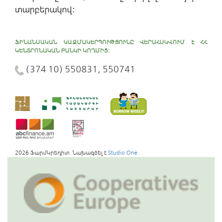
տարբերակով:
ՖԻՆԱՆՍԱԿԱՆ ԿԱԶՄԱԿԵՐՊՈՒԹՅՈՒՆԸ ՎԵՐԱՀՍԿՎՈՒՄ Է ՀՀ
ԿԵՆՏՐՈՆԱԿԱՆ ԲԱՆԿԻ ԿՈՂՄԻՑ:
(374 10) 550831, 550741
2026 ՖարմԿրեդիտ. Նախագծել է
Studio One